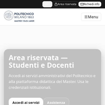
Area riservata
Richiedi info
IT
Menu
Master PolisMaker
Area riservata —
Studenti e Docenti
Accedi ai servizi amministrativi del Politecnico e
alla piattaforma didattica del Master. Usa le
credenziali istituzionali.
Accedi ai servizi
Assistenza